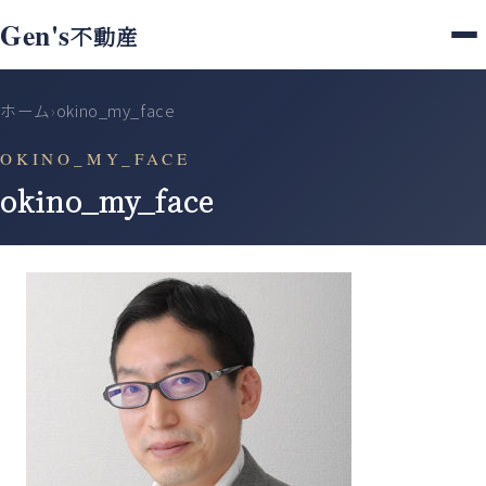
Gen's
不動産
ホーム
okino_my_face
›
OKINO_MY_FACE
okino_my_face