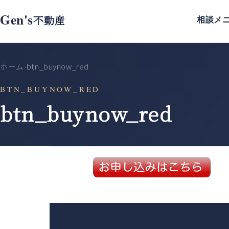
Gen's
不動産
相談メ
ホーム
btn_buynow_red
›
BTN_BUYNOW_RED
btn_buynow_red