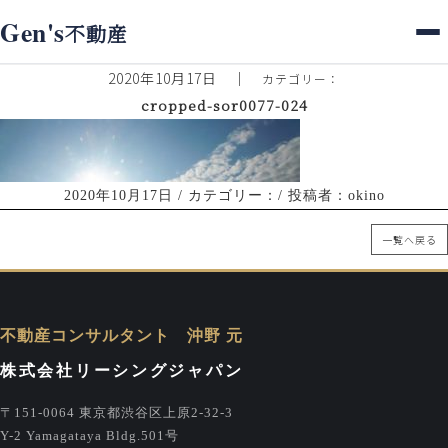
ホーム
>
スタッフブログ
> cropped-sor0077-024
Gen's
不動産
スタッフブログ
2020年10月17日
｜
カテゴリー：
cropped-sor0077-024
2020年10月17日
/ カテゴリー：/ 投稿者：okino
一覧へ戻る
不動産コンサルタント 沖野 元
株式会社リーシングジャパン
〒151-0064 東京都渋谷区上原2-32-3
Y-2 Yamagataya Bldg.501号