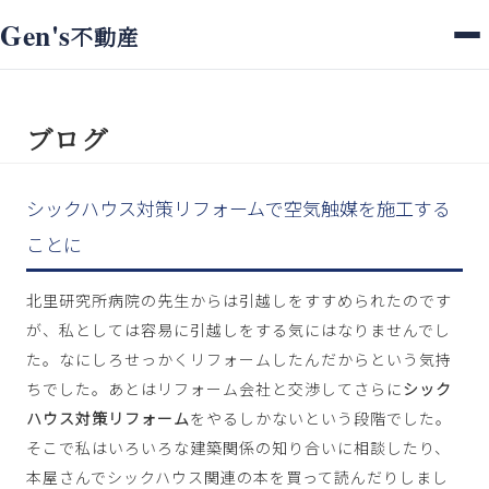
ホーム
>
ブログ
> シックハウス対策リフォームで空気触媒を施工することに
Gen's
不動産
ブログ
シックハウス対策リフォームで空気触媒を施工する
ことに
北里研究所病院の先生からは引越しをすすめられたのです
が、私としては容易に引越しをする気にはなりませんでし
た。なにしろせっかくリフォームしたんだからという気持
ちでした。あとはリフォーム会社と交渉してさらに
シック
ハウス対策リフォーム
をやるしかないという段階でした。
そこで私はいろいろな建築関係の知り合いに相談したり、
本屋さんでシックハウス関連の本を買って読んだりしまし